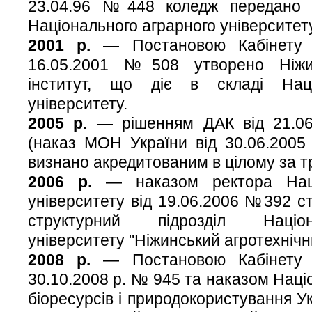
23.04.96 №448 коледж передано 
Національного аграрного університету
2001 р.
— Постановою Кабінету Мі
16.05.2001 №508 утворено Ніжин
інститут, що діє в складі Наці
університету.
2005 р.
— рішенням ДАК від 21.06
(наказ МОН України від 30.06.2005
визнано акредитованим в цілому за тр
2006 р.
— наказом ректора Наці
університету від 19.06.2006 №392 с
структурний підрозділ Націон
університету "Ніжинський агротехнічни
2008 р.
— Постановою Кабінету Мі
30.10.2008 р. № 945 та наказом Наці
біоресурсів і природокористування Ук