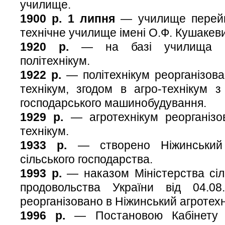
училище.
1900 р. 1 липня
— училище перейм
технічне училище iменi О.Ф. Кушакев
1920 р.
— на базі училища ст
політехнікум.
1922 р.
— політехнікум реорганізова
технікум, згодом в агро-технікум з
господарського машинобудування.
1929 р.
— агротехнікум реорганізо
технікум.
1933 р.
— створено Ніжинський т
сільського господарства.
1993 р.
— наказом Міністерства сіль
продовольства України від 04.
реорганізовано в Ніжинський агротехн
1996 р.
— Постановою Кабінету Мі