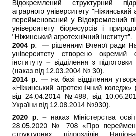
Відокремлений структурний підр
аграрного університету "Ніжинський а
перейменований у Відокремлений пі
університету біоресурсів і природ
"Ніжинський агротехнічний інститут”.
2004 р
. — рішенням Вченої ради На
університету створено окремий с
інституту – відділення з підготовки
(наказ від 12.03.2004 № 30).
2014 р
. — на базі відділення утво
«Ніжинський агротехнічний коледж» 
від 24.04.2014 №488, від 10.06.
України від 12.08.2014 №930).
2020 р
. – наказ Міністерства осві
28.05.2020 № 708 «Про переймену
структурних підрозділів Націона