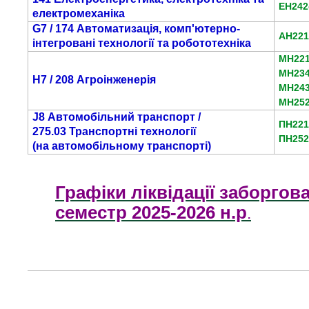
ЕН242
електромеханіка
G7 / 174 Автоматизація, комп'ютерно-
АН221
інтегровані технології та робототехніка
МН22
МН234
H7 / 208 Агроінженерія
МН243
МН25
J8 Автомобільний транспорт /
ПН221
275.03 Транспортні технології
ПН252
(на автомобільному транспорті)
Графіки ліквідації заборгова
семестр 2025-2026
н.р
.