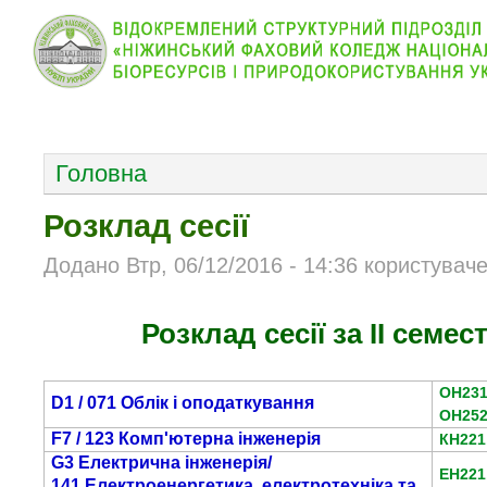
КОЛЕДЖ
НОВИНИ
АБІТУРІЄНТУ
ВІДДІЛ
ОСНОВНОЕ МЕНЮ
Головна
Розклад сесії
Додано Втр, 06/12/2016 - 14:36 користувач
Розклад сесії за ІІ семес
ОН23
D1 / 071
Облік і оподаткування
ОН252
F7 / 123 Комп'ютерна інженерія
КН221
G3 Електрична інженерія/
ЕН221
141 Електроенергетика, електротехніка та