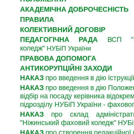
АКАДЕМІЧНА ДОБРОЧЕСНІСТЬ
ПРАВИЛА
КОЛЕКТИВНИЙ ДОГОВІР
ПЕДАГОГІЧНА РАДА
ВСП "Н
коледж"
НУБіП України
ПРАВОВА ДОПОМОГА
АНТИКОРУПЦІЙНІ ЗАХОДИ
НАКАЗ
про введення в дію Іструкці
НАКАЗ
про
введення в дію Положе
відбір на посаду керівника відокре
підрозділу НУБіП України - фахово
НАКАЗ
про склад адміністр
"Ніжинський фаховий коледж"
НУБі
НАКАЗ
про створення редакційної к