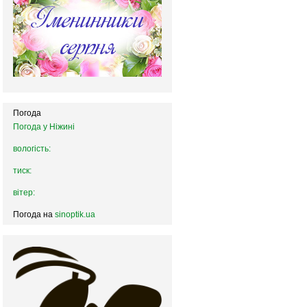
Погода
Погода у
Ніжині
вологість:
тиск:
вітер:
Погода на
sinoptik.ua