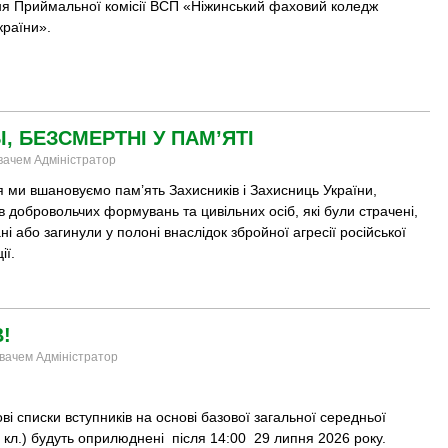
ня Приймальної комісії ВСП «Ніжинський фаховий коледж
країни».
, БЕЗСМЕРТНІ У ПАМ’ЯТІ
увачем Адміністратор
 ми вшановуємо пам’ять Захисників і Захисниць України,
в добровольчих формувань та цивільних осіб, які були страчені,
ні або загинули у полоні внаслідок збройної агресії російської
ії.
!
увачем Адміністратор
ві списки вступників на основі базової загальної середньої
9 кл.) будуть оприлюднені після 14:00 29 липня 2026 року.