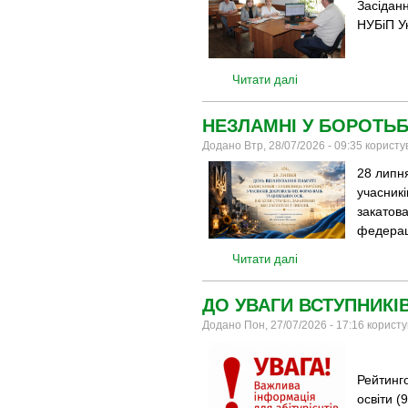
Засідан
НУБіП У
Читати далі
НЕЗЛАМНІ У БОРОТЬБІ
Додано Втр, 28/07/2026 - 09:35 корист
28 липня
учасникі
закатова
федерац
Читати далі
ДО УВАГИ ВСТУПНИКІВ
Додано Пон, 27/07/2026 - 17:16 корист
Рейтинго
освіти (