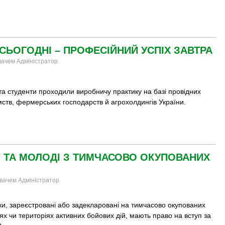
СЬОГОДНІ – ПРОФЕСІЙНИЙ УСПІХ ЗАВТРА
увачем Адміністратор
та студенти проходили виробничу практику на базі провідних
ств, фермерських господарств й агрохолдингів України.
ЕЙ ТА МОЛОДІ З ТИМЧАСОВО ОКУПОВАНИХ
увачем Адміністратор
ки, зареєстровані або задекларовані на тимчасово окупованих
ях чи територіях активних бойових дій, мають право на вступ за