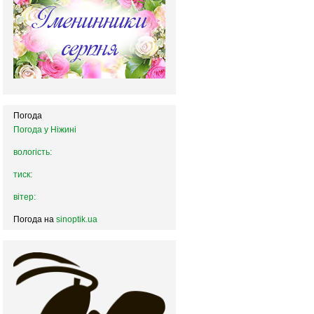
Погода
Погода у
Ніжині
вологість:
тиск:
вітер:
Погода на
sinoptik.ua