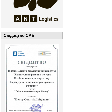
Свідоцтво САБ