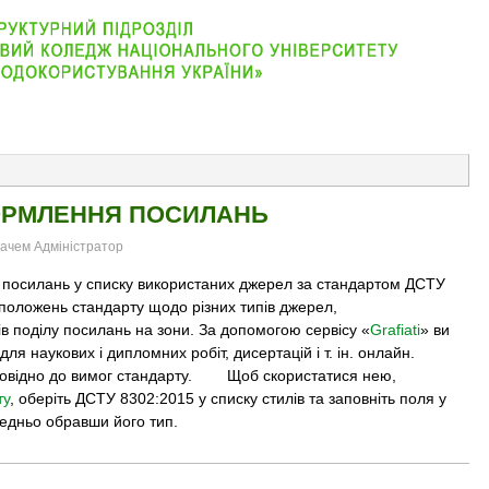
АБІТУРІЄНТУ
ВІДДІЛЕННЯ
СТУДЕНТУ
КОНТАКТ
ОРМЛЕННЯ ПОСИЛАНЬ
вачем Адміністратор
силань у списку використаних джерел за стандартом ДСТУ
положень стандарту щодо різних типів джерел,
ів поділу посилань на зони. За допомогою сервісу «
Grafiati
» ви
 наукових і дипломних робіт, дисертацій і т. ін. онлайн.
повідно до вимог стандарту. Щоб скористатися нею,
ту
, оберіть ДСТУ 8302:2015 у списку стилів та заповніть поля у
едньо обравши його тип.