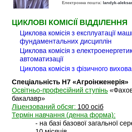
Електронна пошта:
landyk-aleksa
ЦИКЛОВІ КОМІСІЇ ВІДДІЛЕННЯ
Циклова комісія з експлуатації маш
фундаментальних дисциплін
Циклова комісія з електроенергети
автоматизації
Циклова комісія з фізичного вихов
Спеціальність H7 «Агроінженерія»
Освітньо-професійний ступінь
«Фахов
бакалавр»
Ліцензований обсяг:
100 осіб
Термін навчання (денна форма):
- на базі базової загальної сер
10 місяців