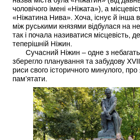
чоловічого імені «Ніжата»), а місцеві
«Ніжатина Нива». Хоча, існує й інша в
між руськими князями відбулася на нез
так і почала називатися місцевість, 
теперішній Ніжин.
Сучасний Ніжин – одне з небагатьох
зберегло планування та забудову XVII –
риси свого історичного минулого, про
пам’ятати.