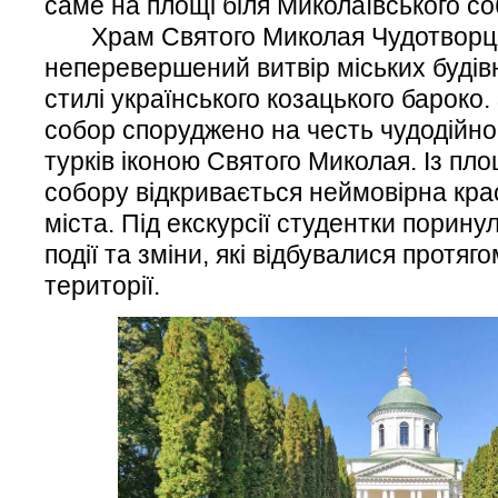
саме на площі біля Миколаївського со
Храм Святого Миколая Чудотворця 
неперевершений витвір міських будівн
стилі українського козацького бароко
собор споруджено на честь чудодійног
турків іконою Святого Миколая. Із пло
собору відкривається неймовірна кра
міста. Під екскурсії студентки порину
події та зміни, які відбувалися протяг
території.