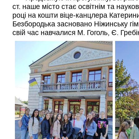
ст. наше місто стає освітнім та наук
році на кошти віце-канцлера Катерини
Безбородька засновано Ніжинську гім
свій час навчалися М. Гоголь, Є. Гребі