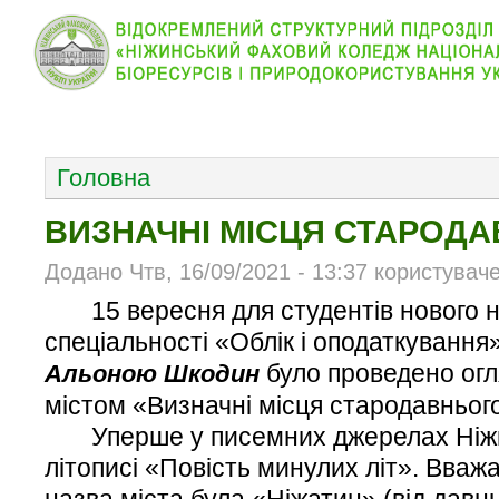
КОЛЕДЖ
НОВИНИ
АБІТУРІЄНТУ
ВІДДІЛ
ОСНОВНОЕ МЕНЮ
Головна
ВИЗНАЧНІ МІСЦЯ СТАРОД
Додано Чтв, 16/09/2021 - 13:37 користувач
15 вересня для студентів нового н
спеціальності «Облік і оподаткування
було проведено огл
Альоною Шкодин
містом «Визначні місця стародавньог
Уперше у писемних джерелах Ніжин
літописі «Повість минулих літ». Вваж
назва міста була «Ніжатин» (від давн