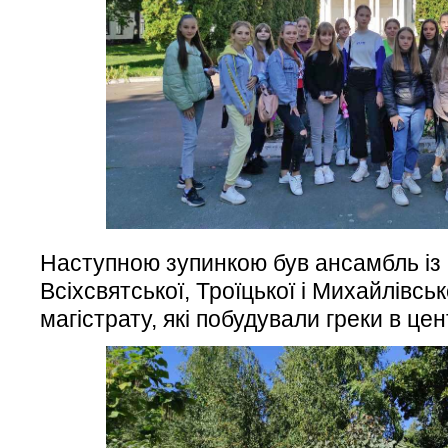
Наступною зупинкою був ансамбль із 
Всіхсвятської, Троїцької і Михайлівськ
магістрату, які побудували греки в цен