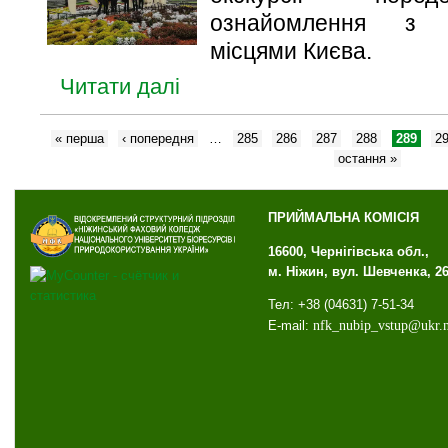
ознайомлення з іс
місцями Києва.
Читати далі
« перша
‹ попередня
…
285
286
287
288
289
2
остання »
ПРИЙМАЛЬНА КОМІСІЯ
16600, Чернігівська обл.,
м. Ніжин, вул. Шевченка, 2
Тел: +38 (04631) 7-51-34
E-mail:
nfk
_
nubip
_
vstup
@
ukr
.