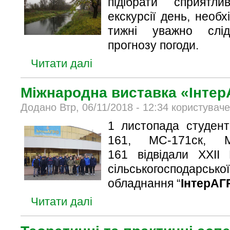
підібрати сприятл
екскурсії день, нео
тижні уважно слі
прогнозу погоди.
Читати далі
Міжнародна виставка «Інте
Додано Втр, 06/11/2018 - 12:34 користувач
1 листопада студен
161, МС-171ск,
161
відвідали ХХІІ
сільськогоспода
обладнання “
ІнтерАГ
Читати далі