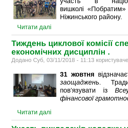
участь в націона
вишколі «Побратим»
Ніжинського району.
Читати далі
Тиждень циклової комісії сп
економічних дисциплін .
Додано Суб, 03/11/2018 - 11:13 користувач
31 жовтня
відзнача
заощаджень
. Трад
пов’язувати із
Все
фінансової грамотно
Читати далі