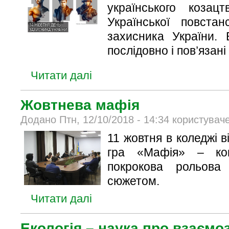
українського козац
Української повста
захисника України. 
послідовно і пов’язані
Читати далі
Жовтнева мафія
Додано Птн, 12/10/2018 - 14:34 користувач
11 жовтня в коледжі 
гра «Мафія» – ком
покрокова рольова
сюжетом.
Читати далі
Екологія – наука про взаємо