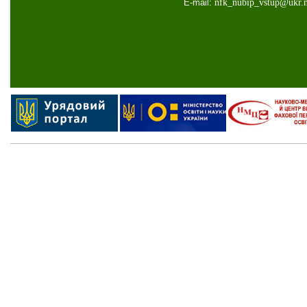
E-mail:
nfk
_
nubip
_
vstup
@
ukr
.