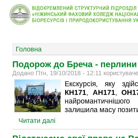
КОЛЕДЖ
НОВИНИ
АБІТУРІЄНТУ
ВІДДІЛ
ОСНОВНОЕ МЕНЮ
Головна
Подорож до Бреча - перлини
Додано Птн, 19/10/2018 - 12:11 користувач
Екскурсія, яку зді
КН171
,
АН171
,
ОН1
найромантичнішо
залишила масу позити
Читати далі