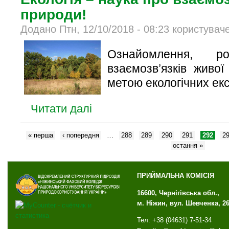
природи!
Додано Птн, 12/10/2018 - 08:23 користувач
Ознайомлення, р
взаємозв’язків живо
метою екологічних екс
Читати далі
« перша
‹ попередня
…
288
289
290
291
292
2
остання »
ПРИЙМАЛЬНА КОМІСІЯ
16600, Чернігівська обл.,
м. Ніжин, вул. Шевченка, 2
Тел: +38 (04631) 7-51-34