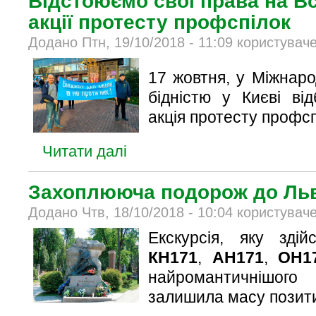
Відстоюємо свої права на Вс
акції протесту профспілок
Додано Птн, 19/10/2018 - 11:09 користувач
17 жовтня, у Міжнар
бідністю у Києві ві
акція протесту профсп
Читати далі
Захоплююча подорож до Ль
Додано Чтв, 18/10/2018 - 10:04 користувач
Екскурсія, яку зді
КН171
,
АН171
,
ОН1
найромантичнішо
залишила масу позити