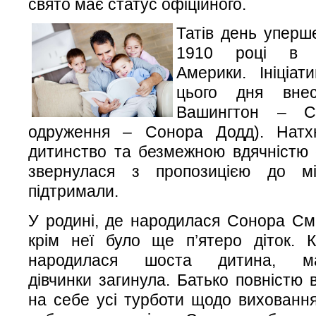
свято має статус офіційного.
Татів день уперш
1910 році в 
Америки. Ініціат
цього дня вне
Вашингтон – С
одруження – Сонора Додд). Натх
дитинство та безмежною вдячністю с
звернулася з пропозицією до мі
підтримали.
У родині, де народилася Сонора См
крім неї було ще п’ятеро діток. 
народилася шоста дитина, ма
дівчинки загинула. Батько повністю 
на себе усі турботи щодо вихованн