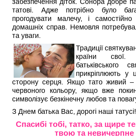
забезпечення діток. Сонора добре п
татові. Адже потрібно було ба
прогодувати малечу, і самостійно
домашніх справ. Немовля потребува
та уваги.
Традиції святкува
країни свої.
батьківського с
прикріплюють у 
сторону серця. Якщо тато живий –
червоного кольору, якщо вже покину
символізує безкінечну любов та повагу
З Днем батька Вас, дорогі наші татусі!
Спасибі тобі, татко, за щире т
твою та невичерпн