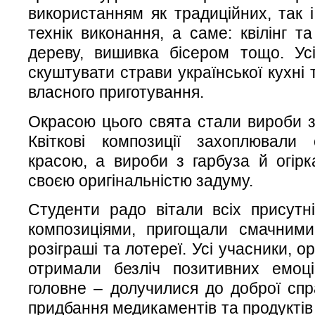
використанням як традиційних, так і
технік виконання, а саме: квілінг та
дереву, вишивка бісером тощо. Ус
скуштувати страви української кухні 
власного приготування.
Окрасою цього свята стали вироби з о
Квіткові композиції захоплювали
красою, а вироби з гарбуза й огір
своєю оригінальністю задуму.
Студенти радо вітали всіх присутн
композиціями, пригощали смачними
розіграші та лотереї. Усі учасники, ор
отримали безліч позитивних емоц
головне – долучилися до доброї спр
придбання медикаментів та продукті