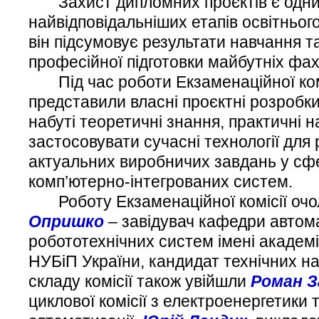
Захист дипломних проєктів є одним
найвідповідальніших етапів освітньог
він підсумовує результати навчання та
професійної підготовки майбутніх фахі
Під час роботи Екзаменаційної комі
представили власні проєктні розробк
набуті теоретичні знання, практичні н
застосовувати сучасні технології для
актуальних виробничих завдань у сфе
комп’ютерно-інтегрованих систем.
Роботу Екзаменаційної комісії оч
Опришко
– завідувач кафедри автом
робототехнічних систем імені академі
НУБіП України, кандидат технічних
складу комісії також увійшли
Роман З
циклової комісії з електроенергетики 