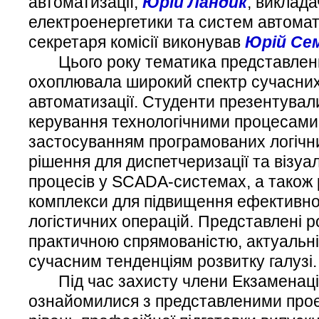
автоматизації,
Юрій Ландик
, виклада
електроенергетики та систем автомати
секретаря комісії виконував
Юрій Се
Цього року тематика представлени
охоплювала широкий спектр сучасних
автоматизації. Студенти презентувал
керування технологічними процесами,
застосуванням програмованих логічни
рішення для диспетчеризації та візуа
процесів у SCADA-системах, а також 
комплекси для підвищення ефективно
логістичних операцій. Представлені р
практичною спрямованістю, актуальні
сучасним тенденціям розвитку галузі.
Під час захисту члени Екзаменаційн
ознайомилися з представленими проє