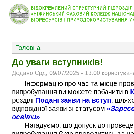
КОЛЕДЖ
НОВИНИ
АБІТУРІЄНТУ
ВІДДІЛ
ОСНОВНОЕ МЕНЮ
Головна
До уваги вступників!
Додано Срд, 09/07/2025 - 13:00 користувач
Інформацію про час та місце пров
випробування ви можете побачити в
К
розділі
Подані заяви на вступ
, шлях
відповідної заяви зі статусом
«
Зареєс
освіти
»
.
Нагадуємо, що допуск до проведен
випробування буде проводитись за н