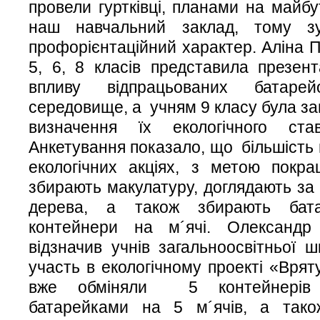
провели гуртківці, планами на майбу
наш навчальний заклад, тому з
профорієнтаційний характер. Аліна П
5, 6, 8 класів представила презен
впливу відпрацьованих батаре
середовище, а учням 9 класу була з
визначення їх екологічного ст
Анкетування показало, що більшість 
екологічних акціях, з метою покр
збирають макулатуру, доглядають за
дерева, а також збирають бат
контейнери на м´ячі. Олександр
відзначив учнів загальноосвітньої
участь в екологічному проекті «Вря
вже обміняли 5 контейнерів і
батарейками на 5 м´ячів, а тако