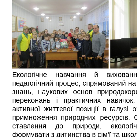
Екологічне навчання й вихован
педагогічний процес, спрямований н
знань, наукових основ природокор
переконань і практичних навичок,
активної життєвої позиції в галузі
примноження природних ресурсів. 
ставлення до природи, екологі
формувати з дитинства в сім'ї та школ