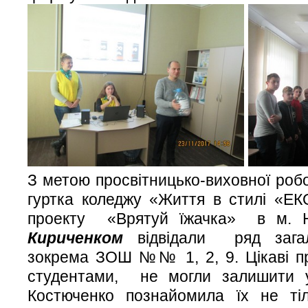
З метою просвітницько-виховної роб
гуртка коледжу «Життя в стилі «Е
проекту «Врятуй їжачка» в м.
Кириченком
відвідали ряд загаль
зокрема ЗОШ №№ 1, 2, 9. Цікаві пре
студентами, не могли залишити у
Костюченко познайомила їх не ті