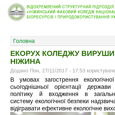
КОЛЕДЖ
НОВИНИ
АБІТУРІЄНТУ
ВІДДІЛ
ОСНОВНОЕ МЕНЮ
Головна
ЕКОРУХ КОЛЕДЖУ ВИРУШ
НІЖИНА
Додано Пон, 27/11/2017 - 17:53 користувач
В умовах загострення екологічно
сьогоднішньої орієнтації держав
політику й входження в загально
систему екологічної безпеки надзви
відігравати ефективне екологічне вих