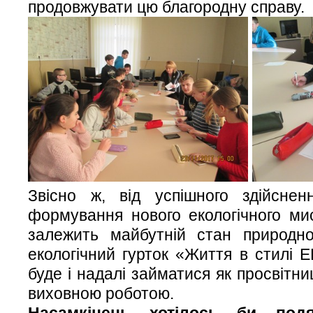
продовжувати цю благородну справу.
Звісно ж, від успішного здійсненн
формування нового екологічного м
залежить майбутній стан природн
екологічний гурток «Життя в стилі Е
буде і надалі займатися як просвітни
виховною роботою.
Насамкінець хотілось би подя