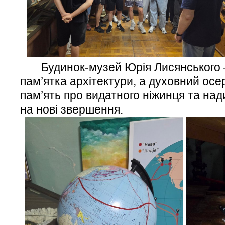
Будинок-музей Юрія Лисянського —
пам’ятка архітектури, а духовний осе
пам’ять про видатного ніжинця та над
на нові звершення.