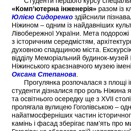
Студенти першого курсу спеціаль
«Комп’ютерна інженерія»
разом із к
Юлією Сидоренко
здійснили пізнава
Ніжином – одним із найдавніших куль
Лівобережної України. Мета подорожі 
з історичним середмістям, архітекту
духовною спадщиною міста. Екскурсі
відділу Меморіальний будинок-музей
Ніжинського краєзнавчого музею імені
Оксана Степанова
.
Прогулянка розпочалася з площі ім
студенти дізналися про роль Ніжина я
та освітнього осередку ще з XVII стол
пролягала вулицею Гоголівською – одн
найатмосферніших частин історичног
камінь і фасад зберігає пам’ять про м