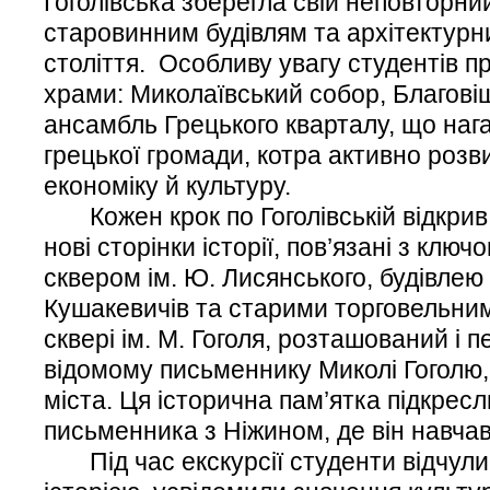
Гоголівська зберегла свій неповторни
старовинним будівлям та архітектурн
століття. Особливу увагу студентів 
храми: Миколаївський собор, Благові
ансамбль Грецького кварталу, що наг
грецької громади, котра активно розв
економіку й культуру.
Кожен крок по Гоголівській відкрив
нові сторінки історії, пов’язані з клю
сквером ім. Ю. Лисянського, будівлею ж
Кушакевичів та старими торговельним
сквері ім. М. Гоголя, розташований і п
відомому письменнику Миколі Гоголю
міста. Ця історична пам’ятка підкрес
письменника з Ніжином, де він навча
Під час екскурсії студенти відчули 