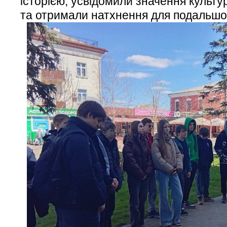
історією, усвідомили значення культ
та отримали натхнення для подальшо