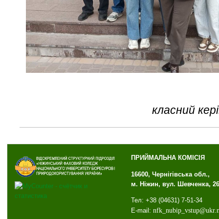
класний кері
ПРИЙМАЛЬНА КОМІСІЯ
16600, Чернігівська обл.,
м. Ніжин, вул. Шевченка, 2
Тел: +38 (04631) 7-51-34
E-mail:
nfk
_
nubip
_
vstup
@
ukr
.