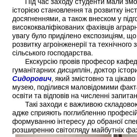
Під час заходу студенти мали змог
історією становлення та розвитку інс
досягненнями, а також внеском у підг
висококваліфікованих фахівців аграрн
увагу було приділено експозиціям, щ
розвитку агроінженерії та технічного
сільського господарства.
Екскурсію провів професор кафедр
гуманітарних дисциплін, доктор істо
Сидорович
, який змістовно та цікав
музею, поділився маловідомими факта
освіти та відповів на численні запита
Такі заходи є важливою складовою 
адже сприяють поглибленню професій
формуванню інтересу до обраної спец
розширенню світогляду майбутніх фах