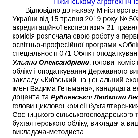
ніжинському агротехнічн
Відповідно до наказу Міністерства 
України від 15 травня
2019 року № 50
акредитаційної експертизи» 21 травн
комісія розпочала свою роботу з перв
освітньо-професійної програми «Облік
спеціальності
071 Облік і оподаткуван
, голови коміс
Ульяни Олександрівни
обліку і оподаткування Державного в
закладу «Київський національний еко
імені Вадима Гетьмана», кандидата е
доцента та
Рублевської Людмили Лео
голови циклової комісії бухгалтерськи
Сосницького сільськогосподарського 
бухгалтерського обліку, викладача вищ
викладача-методиста.