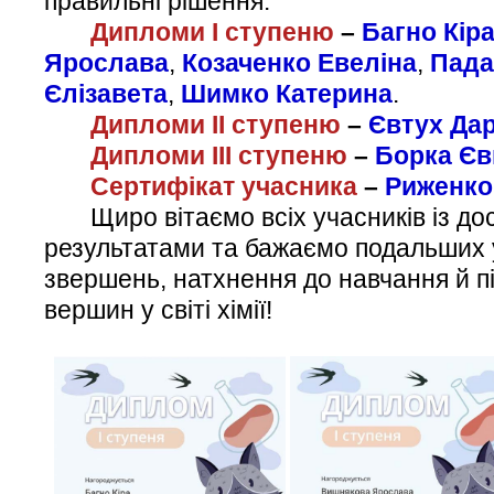
правильні рішення.
Дипломи І ступеню
–
Багно Кір
Ярослава
,
Козаченко Евеліна
,
Пада
Єлізавета
,
Шимко Катерина
.
Дипломи ІІ ступеню
–
Євтух Дар
Дипломи ІІІ ступеню
–
Борка Єв
Сертифікат учасника
–
Риженко 
Щиро вітаємо всіх учасників із до
результатами та бажаємо подальших у
звершень, натхнення до навчання й п
вершин у світі хімії!