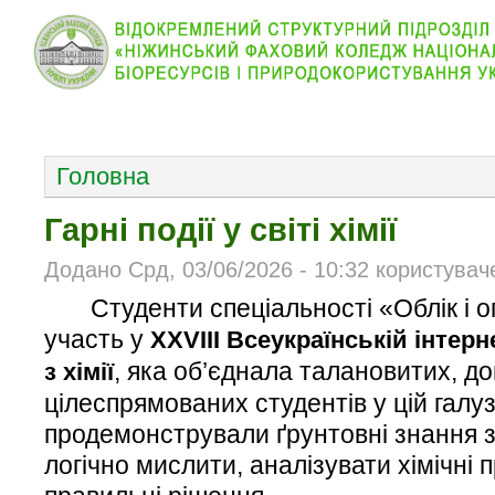
КОЛЕДЖ
НОВИНИ
АБІТУРІЄНТУ
ВІДДІЛ
ОСНОВНОЕ МЕНЮ
Головна
Гарні події у світі хімії
Додано Срд, 03/06/2026 - 10:32 користувач
Студенти спеціальності «Облік і 
участь у
XXVIІІ Всеукраїнській інтерн
, яка об’єднала талановитих, д
з хімії
цілеспрямованих студентів у цій галуз
продемонстрували ґрунтовні знання з
логічно мислити, аналізувати хімічні