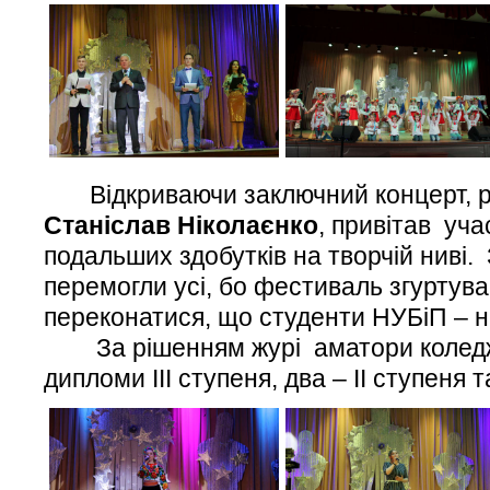
Відкриваючи заключний концерт, р
Станіслав Ніколаєнко
, привітав уча
подальших здобутків на творчій ниві.
перемогли усі, бо фестиваль згуртува
переконатися, що студенти НУБіП – н
За рішенням журі аматори коледж
дипломи ІІІ ступеня, два – ІІ ступеня т