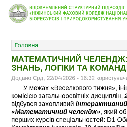
КОЛЕДЖ
НОВИНИ
АБІТУРІЄНТУ
ВІДДІЛ
ОСНОВНОЕ МЕНЮ
Головна
МАТЕМАТИЧНИЙ ЧЕЛЕНДЖ:
ЗНАНЬ, ЛОГІКИ ТА КОМАН
Додано Срд, 22/04/2026 - 16:32 користувач
У межах «Веселкового тижня», ін
комісією загальноосвітніх дисциплін,
відбувся захопливий
інтерактивний
«Математичний челендж»
, який о
перших курсів спеціальностей: D1 Обл