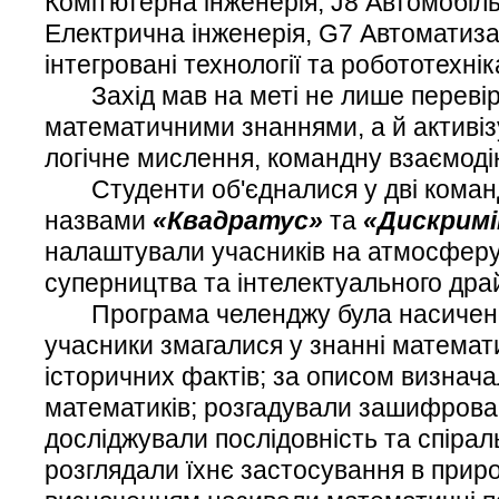
Комп'ютерна інженерія, J8 Автомобіл
Електрична інженерія, G7 Автоматиза
інтегровані технології та робототехнік
Захід мав на меті не лише перевіри
математичними знаннями, а й активіз
логічне мислення, командну взаємодію
Студенти об'єдналися у дві коман
назвами
«
Квадратус
»
та
«
Дискрим
налаштували учасників на атмосферу
суперництва та інтелектуального драй
Програма челенджу була насиченою
учасники змагалися у знанні математи
історичних фактів; за описом визнач
математиків; розгадували зашифрован
досліджували послідовність та спіраль
розглядали їхнє застосування в приро