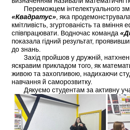
визначенням називали математичні п
Переможцем інтелектуального зма
«Квадратус»
, яка продемонструвала
кмітливість, згуртованість та вміння 
співпрацювати. Водночас команда
«Д
показала гідний результат, проявивши 
до знань.
Захід пройшов у дружній, натхненн
яскравим прикладом того, як математ
живою та захопливою, надихаючи сту
навчання й саморозвитку.
Дякуємо студентам за активну уча