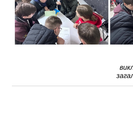
викл
зага