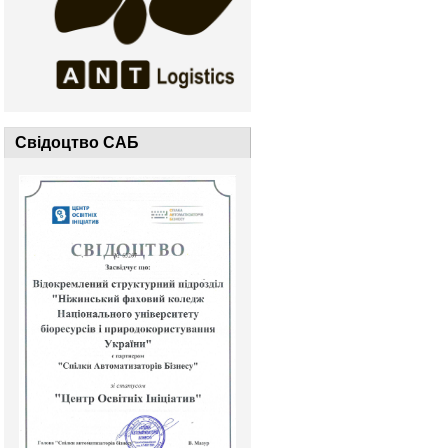
Свідоцтво САБ