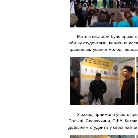
Метою виставки було презентува
обміну студентами, вивчення досві
працевлаштування молоді, впровад
У заході приймали участь предста
Польщі, Словаччини, США, Китаю, Г
дозвіллям студентів у своїх навча