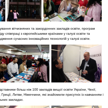
ння вітчизняних та закордонних закладів освіти, програм
ду співпраці з європейськими країнами у галузі освіти та
ження сучасних інноваційних технологій у галузі освіти.
вники більш ніж 100 закладів вищої освіти України, Чехії,
реції, Литви, Німеччини, які знайомили присутніх із навчанням і
льних закладах.