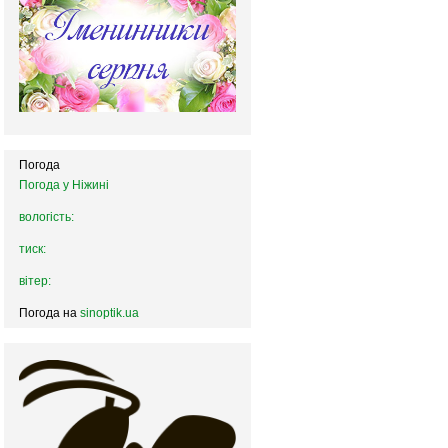
Погода
Погода у
Ніжині
вологість:
тиск:
вітер:
Погода на
sinoptik.ua