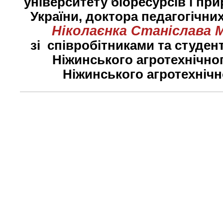
університету біоресурсів
і пр
України
,
доктора педагогічни
Ніколаєнка Станіслава 
зі співробітниками та студе
Ніжинського агротехнічног
Ніжинського агротехнічн