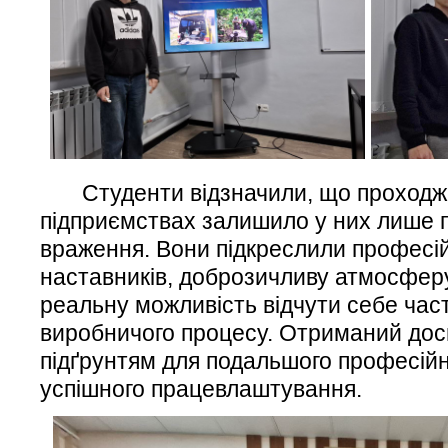
Студенти відзначили, що проходже
підприємствах залишило у них лише п
враження. Вони підкреслили професі
наставників, доброзичливу атмосферу
реальну можливість відчути себе час
виробничого процесу. Отриманий дос
підґрунтям для подальшого професійн
успішного працевлаштування.