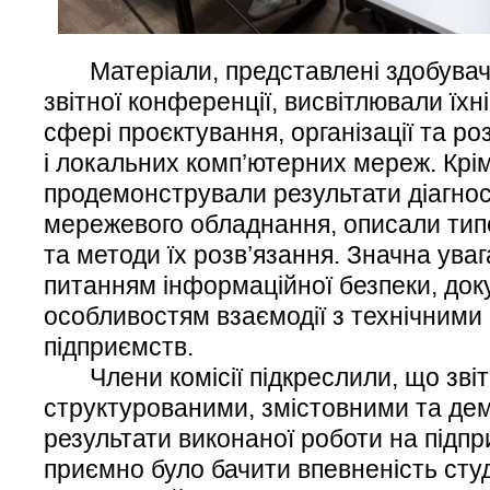
Матеріали, представлені здобувача
звітної конференції, висвітлювали їхн
сфері проєктування, організації та р
і локальних комп’ютерних мереж. Крім
продемонстрували результати діагно
мережевого обладнання, описали типо
та методи їх розв’язання. Значна ува
питанням інформаційної безпеки, док
особливостям взаємодії з технічним
підприємств.
Члени комісії підкреслили, що звіт
структурованими, змістовними та де
результати виконаної роботи на підп
приємно було бачити впевненість студ