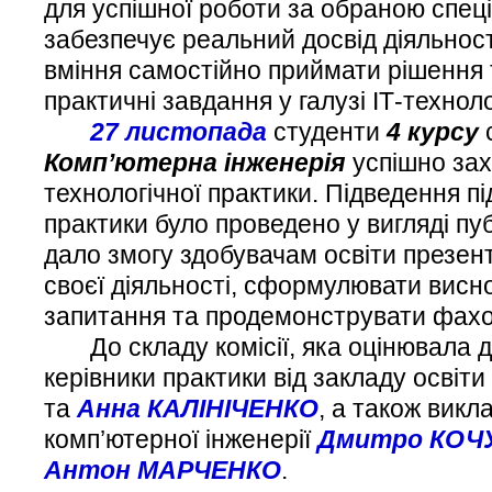
для успішної роботи за обраною спец
забезпечує реальний досвід діяльнос
вміння самостійно приймати рішення 
практичні завдання у галузі ІТ-техноло
27 листопада
студенти
4 курсу
Комп’ютерна інженерія
успішно зах
технологічної практики. Підведення п
практики було проведено у вигляді пу
дало змогу здобувачам освіти презен
своєї діяльності, сформулювати висно
запитання та продемонструвати фахо
До складу комісії, яка оцінювала до
керівники практики від закладу освіти
та
Анна КАЛІНІЧЕНКО
, а також викла
комп’ютерної інженерії
Дмитро КОЧ
Антон МАРЧЕНКО
.