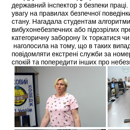
державний інспектор з безпеки праці
увагу на правилах безпечної поведінк
стану. Нагадала студентам алгоритми 
вибухонебезпечних або підозрілих пр
категоричну заборону їх торкатися ч
наголосила на тому, що в таких випа
повідомляти екстрені служби за номер
спокій та попередити інших про небез