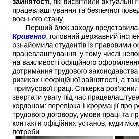
зайнятості
, які висвітлили актуальні 
працевлаштування та безпечної повед
воєнного стану.
Перший блок заходу представил
Кривенко
, головний державний інспек
ознайомила студентів із правовими 
працевлаштування, у тому числі непо
на важливості офіційного оформлення
дотримання трудового законодавства.
ризиках неофіційної зайнятості, а т
примусової праці. Спікерка роз’яснил
звертати увагу під час працевлаштуван
кордоном: перевірка інформації про р
трудового договору, умови праці та п
контакти офіційних установ, куди мож
потреби.