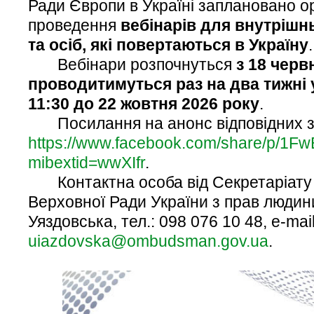
Ради Європи в Україні заплановано ор
проведення
вебінарів для внутрішн
та осіб, які повертаються в Україну
.
Вебінари розпочнуться
з 18 черв
проводитимуться раз на два тижні у
11:30 до 22 жовтня 2026 року
.
Посилання на анонс відповідних за
https://www.facebook.com/share/p/1F
mibextid=wwXIfr
.
Контактна особа від Секретаріату
Верховної Ради України з прав людин
Уяздовська, тел.: 098 076 10 48, e-mail
uiazdovska@ombudsman.gov.ua
.