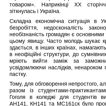
товаром». Наприкінці ХХ сторі
зіткнулась і Україна.
Складна економічна ситуація в Ук
безробіття, недосконалість зако
необізнаність громадян є основними
цьому явищу. Часто молодь шукає кр
здається, в інших країнах, намагаю
в неофіційні структури, до сумнівних
мріють вийти заміж за заможн
усвідомлюючи наслідків, ненароком 
пастку.
Тому, для обговорення непростого, ал
разом із студентами-практиканта
Гоголя в коледжі для студентів в
АН141, КН141 та МС161ск було про