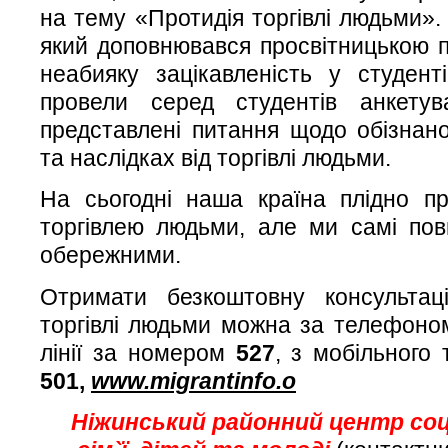
на тему «Протидія торгівлі людьми».
який доповнювався просвітницькою п
неабияку зацікавленість у студент
провели серед студентів анкетув
представлені питання щодо обізнано
та наслідках від торгівлі людьми.
На сьогодні наша країна плідно п
торгівлею людьми, але ми самі по
обережними.
Отримати безкоштовну консультац
торгівлі людьми можна за телефоном
лінії за номером
527
, з мобільного
501,
www.migrantinfo.o
Ніжинський районний центр соц