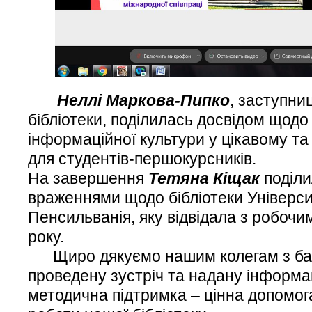
Неллі Маркова-Пипко
, заступни
бібліотеки, поділилась досвідом щодо
інформаційної культури у цікавому т
для студентів-першокурсників.
На завершення
Тетяна Кіщак
поділи
враженнями щодо бібліотеки Універс
Пенсильванія, яку відвідала з робочим
року.
Щиро дякуємо нашим колегам з базо
проведену зустріч та надану інформац
методична підтримка – цінна допомога