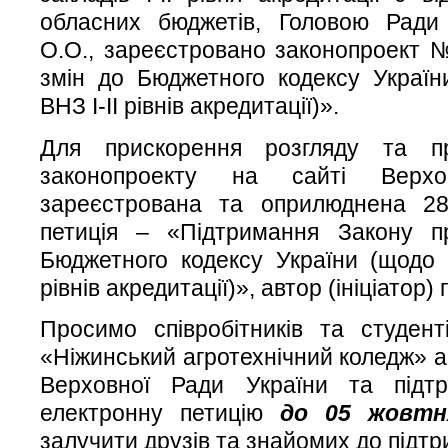
обласних бюджетів, Головою Ради 
О.О., зареєстровано законопроект
змін до Бюджетного кодексу Украї
ВНЗ І-ІІ рівнів акредитації)».
Для прискорення розгляду та пр
законопроекту на сайті Верхо
зареєстрована та оприлюднена 28
петиція – «Підтримання Закону п
Бюджетного кодексу України (щодо 
рівнів акредитації)», автор (ініціатор) 
Просимо співробітників та студен
«Ніжинський агротехнічний коледж» а
Верховної Ради України та підтр
електронну петицію
до 05 жовтн
залучити друзів та знайомих до підтри