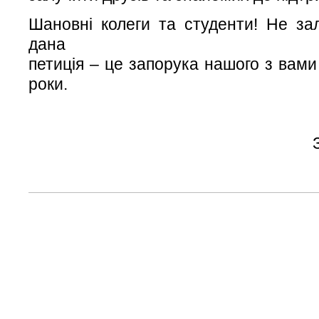
Шановні колеги та студенти! Не з
дана
петиція – це запорука нашого з вами
роки.
З повагою адмі