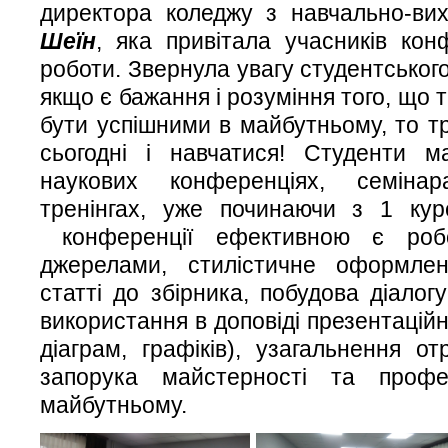
директора коледжу з навчально-ви
Шеїн
, яка привітала учасників кон
роботи. Звернула увагу студентського
якщо є бажання і розуміння того, що 
бути успішними в майбутньому, то т
сьогодні і навчатися! Студенти 
наукових конференціях, семінар
тренінгах, уже починаючи з 1 кур
конференції ефективною є робо
джерелами, стилістичне оформлен
статті до збірника, побудова діалог
використання в доповіді презентаційн
діаграм, графіків), узагальнення о
запорука майстерності та профе
майбутньому.