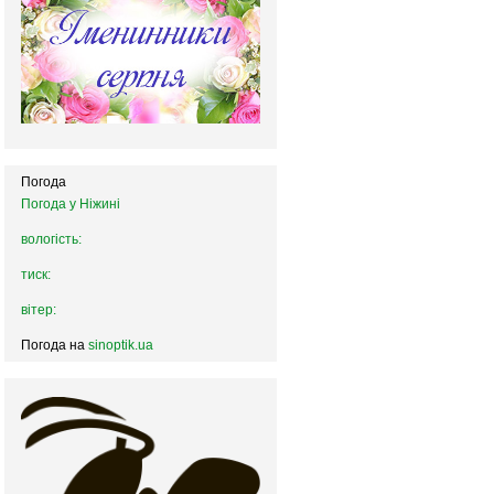
Погода
Погода у
Ніжині
вологість:
тиск:
вітер:
Погода на
sinoptik.ua