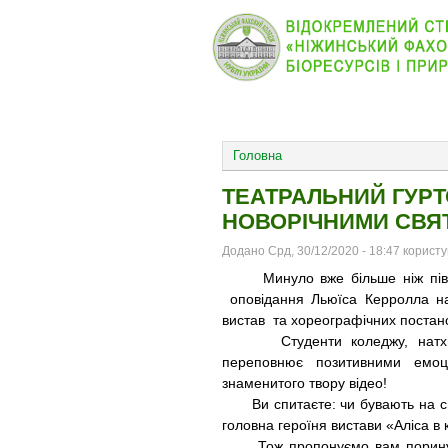
КОЛЕДЖ
НОВИНИ
ОСНОВНОЕ МЕНЮ
Головна
ТЕАТРАЛЬНИЙ ГУРТ
НОВОРІЧНИМИ СВЯ
Додано Срд, 30/12/2020 - 18:47 корист
Минуло вже більше ніж півтора
оповідання Льюїса Керролла над
вистав та хореографічних постан
Студенти коледжу, натхненн
переповнює позитивними емоц
знаменитого твору відео!
Ви спитаєте: чи бувають на світ
головна героїня вистави «Аліса в к
Тож пропонуємо вам поринути у