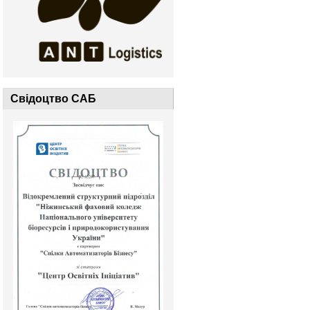
Свідоцтво САБ