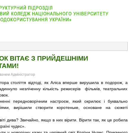
АБІТУРІЄНТУ
ВІДДІЛЕННЯ
СТУДЕНТУ
КОНТАКТ
ОК ВІТАЄ З ПРИЙДЕШНІМИ
ТАМИ!
увачем Адміністратор
 століття відтоді, як Аліса вперше вирушила в подорож, а
ихнуло незліченну кількість режисерів фільмів, театральних
овок.
і передноворічним настроєм, який окрилює і буквально
іями, вирішили створити коротеньке, основане на сюжеті
і дива? Звичайно, якщо в них вірити. Вірити так, як це робила
раїні чудес».
 новорічну казку та чарівний світ Країни Чудес. Приємного