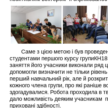
Саме з цією метою і був проведени
студентами першого курсу групиКН181
заняття його учасники виконали ряд ці
допомогли визначити не тільки рівень
перший навчальний рік, але й розкрит
кожного члена групи, про які раніше во
здогадувалися. Робота проходила в т
дало можливість деяким учасникам п
приховані здібності.