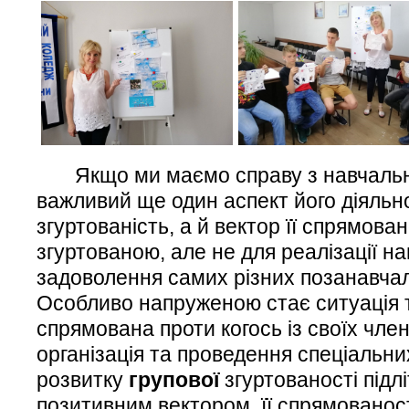
Якщо ми маємо справу з навчальни
важливий ще один аспект його діяльнос
згуртованість, а й вектор її спрямован
згуртованою, але не для реалізації на
задоволення самих різних позанавча
Особливо напруженою стає ситуація то
спрямована проти когось із своїх член
організація та проведення спеціальни
розвитку
групової
згуртованості підлі
позитивним вектором її спрямованост