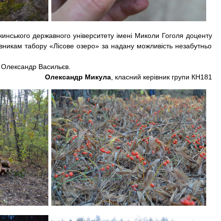
ського державного університету імені Миколи Гоголя доценту
никам табору «Лісове озеро» за надану можливість незабутньо
 Олександр Васильєв.
Олександр Микула
, класний керівник групи КН181