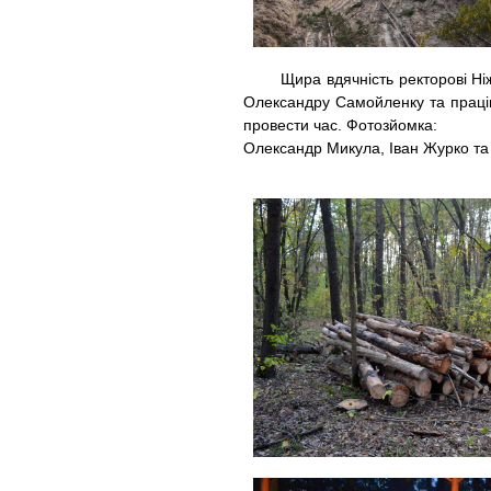
Щира вдячність ректорові Ніжин
Олександру Самойленку та праців
провести час. Фотозйомка:
Олександр Микула, Іван Журко та