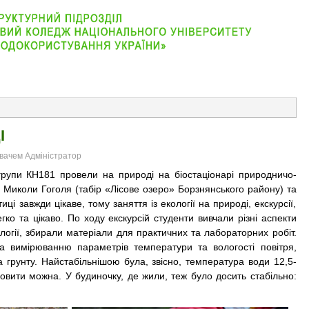
АБІТУРІЄНТУ
ВІДДІЛЕННЯ
СТУДЕНТУ
КОНТАКТ
І
увачем Адміністратор
и КН181 провели на природі на біостаціонарі природничо-
 Миколи Гоголя (табір «Лісове озеро» Борзнянського району) та
ці завжди цікаве, тому заняття із екології на природі, екскурсії,
ко та цікаво. По ходу екскурсій студенти вивчали різні аспекти
ології, збирали матеріали для практичних та лабораторних робіт.
а вимірюванню параметрів температури та вологості повітря,
а грунту. Найстабільнішою була, звісно, температура води 12,5-
овити можна. У будиночку, де жили, теж було досить стабільно: