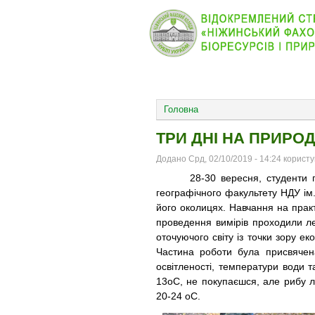
КОЛЕДЖ
НОВИНИ
ОСНОВНОЕ МЕНЮ
Головна
ТРИ ДНІ НА ПРИРОД
Додано Срд, 02/10/2019 - 14:24 корист
28-30 вересня, студенти груп
географічного факультету НДУ ім.
його околицях. Навчання на практи
проведення вимірів проходили лег
оточуючого світу із точки зору ек
Частина роботи була присвячен
освітленості, температури води т
13оС, не покупаєшся, але рибу л
20-24 оС.