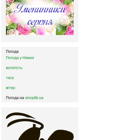
Погода
Погода у
Ніжині
вологість:
тиск:
вітер:
Погода на
sinoptik.ua