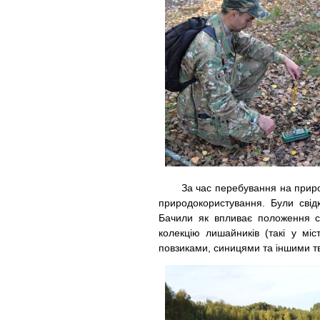
За час перебування на природі 
природокористування. Були сві
Бачили як впливає положення сто
колекцію лишайників (такі у міс
повзиками, синицями та іншими т