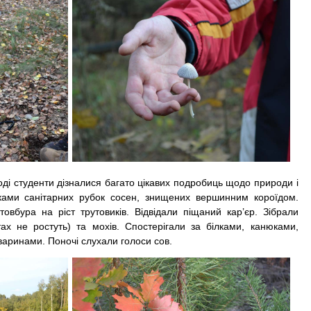
студенти дізналися багато цікавих подробиць щодо природи і
дками санітарних рубок сосен, знищених вершинним короїдом.
вбура на ріст трутовиків. Відвідали піщаний кар’єр. Зібрали
тах не ростуть) та мохів. Спостерігали за білками, канюками,
варинами. Поночі слухали голоси сов.