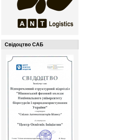
Свідоцтво САБ