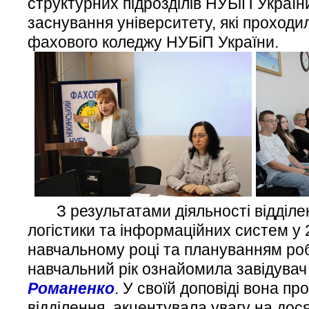
структурних підрозділів НУБіП України
заснування університету, які проходил
фахового коледжу НУБіП України.
З результатами діяльності відділен
логістики та інформаційних систем у
навчальному році та плануванням ро
навчальний рік ознайомила завідувач
Романенко
. У своїй доповіді вона п
відділення, акцентувала увагу на дося