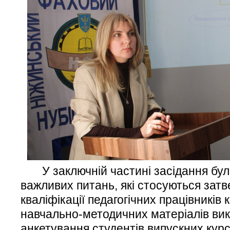
У заключній частині засідання бул
важливих питань, які стосуються зат
кваліфікації педагогічних працівників
навчально-методичних матеріалів ви
анкетування студентів випускних курсі