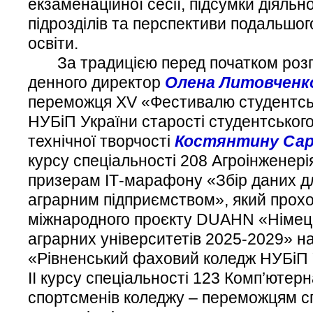
екзаменаційної сесії, підсумки діяльн
підрозділів та перспективи подальшог
освіти.
За традицією перед початком розгл
денного директор
Олена Литовченк
переможця XV «Фестивалю студентськ
НУБіП України старості студентського
технічної творчості
Костянтину Сар
курсу спеціальності 208 Агроінженері
призерам ІТ-марафону «Збір даних д
аграрним підприємством», який прох
міжнародного проєкту DUAHN «Німец
аграрних університетів 2025-2029» н
«Рівненський фаховий коледж НУБіП 
ІІ курсу спеціальності 123 Комп’ютерн
спортсменів коледжу – переможцям сп