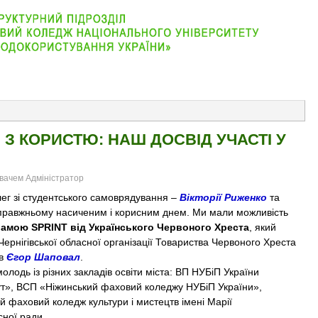
АБІТУРІЄНТУ
ВІДДІЛЕННЯ
СТУДЕНТУ
КОНТАКТ
 З КОРИСТЮ: НАШ ДОСВІД УЧАСТІ У
увачем Адміністратор
олег зі студентського самоврядування –
Вікторії Риженко
та
правжньому насиченим і корисним днем. Ми мали можливість
рамою SPRINT від Українського Червоного Хреста
, який
 Чернігівської обласної організації Товариства Червоного Хреста
ув
Єгор Шаповал
.
дь із різних закладів освіти міста: ВП НУБіП України
тут», ВСП «Ніжинський фаховий коледжу НУБіП України»,
 фаховий коледж культури і мистецтв імені Марії
сної ради.