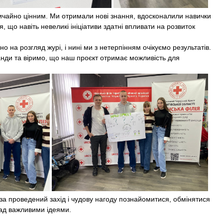
чайно цінним. Ми отримали нові знання, вдосконалили навички
 що навіть невеликі ініціативи здатні впливати на розвиток
на розгляд журі, і нині ми з нетерпінням очікуємо результатів.
анди та віримо, що наш проєкт отримає можливість для
проведений захід і чудову нагоду познайомитися, обмінятися
ад важливими ідеями.