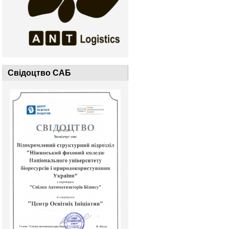
Свідоцтво САБ