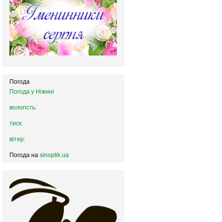
Погода
Погода у
Ніжині
вологість:
тиск:
вітер:
Погода на
sinoptik.ua