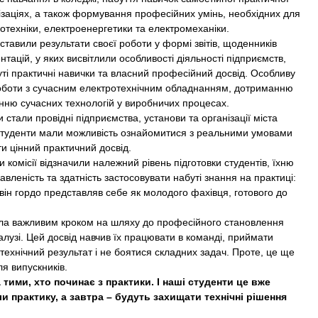
нізаціях, а також формування професійних умінь, необхідних для
отехніки, електроенергетики та електромеханіки.
авили результати своєї роботи у формі звітів, щоденників
тацій, у яких висвітлили особливості діяльності підприємств,
уті практичні навички та власний професійний досвід. Особливу
оботи з сучасним електротехнічним обладнанням, дотриманню
нню сучасних технологій у виробничих процесах.
ли провідні підприємства, установи та організації міста
де студенти мали можливість ознайомитися з реальними умовами
ти цінний практичний досвід.
місії відзначили належний рівень підготовки студентів, їхню
авленість та здатність застосовувати набуті знання на практиці:
 він гордо представляв себе як молодого фахівця, готового до
важливим кроком на шляху до професійного становлення
алузі. Цей досвід навчив їх працювати в команді, приймати
технічний результат і не боятися складних задач. Проте, це ще
ля випускників.
и, хто починає з практики. І наші студенти це вже
 практику, а завтра – будуть захищати технічні рішення