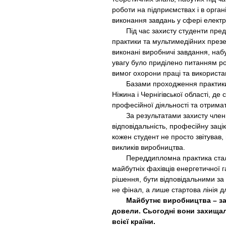
роботи на підприємствах і в орга
виконання завдань у сфері електр
Під час захисту студенти предст
практики та мультимедійних презен
виконані виробничі завдання, наб
увагу було приділено питанням р
вимог охорони праці та використа
Базами проходження практики ста
Ніжина і Чернігівської області, 
професійної діяльності та отрима
За результатами захисту члени ко
відповідальність, професійну зацік
кожен студент не просто звітував,
викликів виробництва.
Переддипломна практика стала 
майбутніх фахівців енергетичної г
рішення, бути відповідальними за 
не фінал, а лише стартова лінія д
Майбутнє виробництва – за тим
довели. Сьогодні вони захищали
всієї країни.