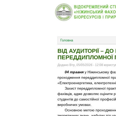
КОЛЕДЖ
НОВИНИ
ОСНОВНОЕ МЕНЮ
Головна
ВІД АУДИТОРІЇ – 
ПЕРЕДДИПЛОМНОЇ 
Додано Втр, 05/05/2026 - 12:08 корист
04 травня
у Ніжинському фах
проходження переддипломної прак
«Електроенергетика, електротехні
Захист переддипломної практики
фахівців, адже дозволяє оцінити 
студентів до самостійної професі
виробничих умовах.
Основною метою проходження ви
теоретичних знань, набутих під ча