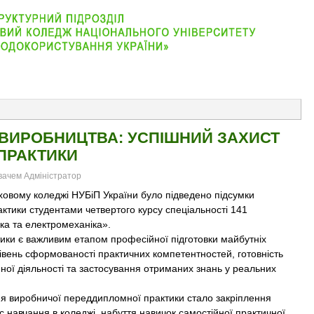
АБІТУРІЄНТУ
ВІДДІЛЕННЯ
СТУДЕНТУ
КОНТАКТ
ДО ВИРОБНИЦТВА: УСПІШНИЙ ЗАХИСТ
ПРАКТИКИ
увачем Адміністратор
овому коледжі НУБіП України було підведено підсумки
тики студентами четвертого курсу спеціальності 141
ка та електромеханіка».
 є важливим етапом професійної підготовки майбутніх
рівень сформованості практичних компетентностей, готовність
йної діяльності та застосування отриманих знань у реальних
робничої переддипломної практики стало закріплення
с навчання в коледжі, набуття навичок самостійної практичної