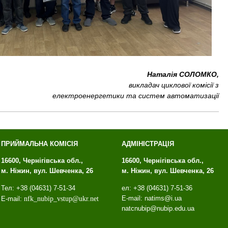
Наталія СОЛОМКО,
викладач циклової комісії з
електроенергетики та систем автоматизації
ПРИЙМАЛЬНА КОМІСІЯ
АДМІНІСТРАЦІЯ
16600, Чернігівська обл.,
16600, Чернігівська обл.,
м. Ніжин, вул. Шевченка, 26
м. Ніжин, вул. Шевченка, 26
Тел: +38 (04631) 7-51-34
ел: +38 (04631) 7-51-36
E-mail: natims@i.ua
E-mail:
nfk
_
nubip
_
vstup
@
ukr
.
net
natcnubip@nubip.edu.ua