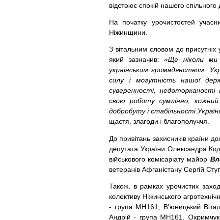
відстоює спокій нашого спільного д
На початку урочистостей учасн
Ніжинщини.
З вітальним словом до присутніх 
який зазначив:
«Ще ніколи ми
українським громадянством. Ук
силу і могутність нашої держ
суверенності, недоторканості 
свою роботу сумлінно, кожний
добробуту і стабільності Україн
щастя, злагоди і благополуччя.
До привітань захисників країни д
депутата України Олександра К
військового комісаріату майор
Вл
ветеранів Афганістану Сергій Сту
Також, в рамках урочистих заход
колективу Ніжинського агротехнічн
- група МН161, В’юницький Віта
Андрій - група МН161, Охримчук