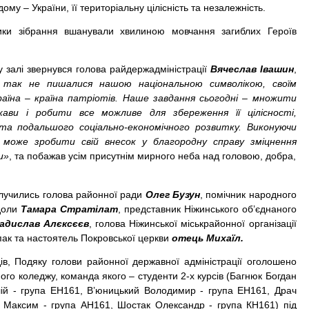
ому – України, її територіальну цілісність та незалежність.
ики зібрання вшанували хвилиною мовчання загиблих Героїв
у залі звернувся голова райдержадміністрації
Вячеслав Івашин
,
 так не пишалися нашою національною символікою, своїм
раїна – країна патріотів. Наше завдання сьогодні – множити
ави і робити все можливе для збереження її цілісності,
та подальшого соціально-економічного розвитку. Виконуючи
 може зробити свій внесок у благородну справу зміцнення
и»
, та побажав усім присутнім мирного неба над головою, добра,
олучились голова районної ради
Олег Бузун
, помічник народного
одоли
Тамара
Стратілат
, представник Ніжинського об’єднаного
адислав Алєксєєв
, голова Ніжинської міськрайонної організації
пак та настоятель Покровської церкви
отець Михаїл.
ів, Подяку голови районної державної адміністрації оголошено
ого коледжу, команда якого – студенти 2-х курсів (Багнюк Богдан
лій - група ЕН161, В’юницький Володимир - група ЕН161, Драч
 Максим - група АН161, Шостак Олександр - група КН161) під