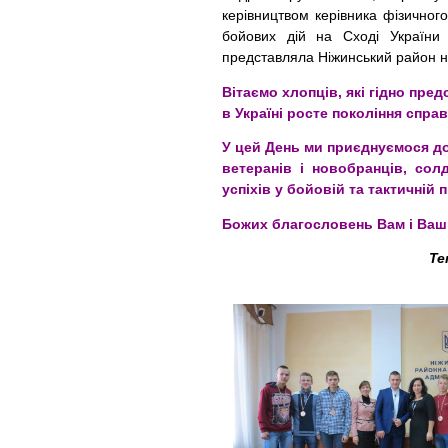
керівництвом керівника фізичног
бойових дій на Сході Україн
представляла Ніжинський район на
Вітаємо хлопців, які гідно пр
в Україні росте покоління справ
У цей День ми приєднуємося д
ветеранів і новобранців, сол
успіхів у бойовій та тактичній п
Божих благословень Вам і Ваш
Те