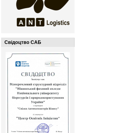
Свідоцтво САБ