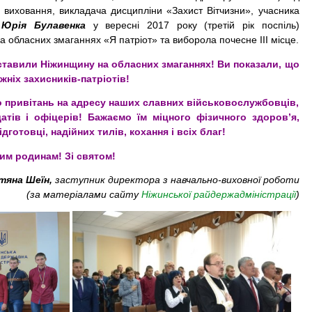
о виховання, викладача дисципліни «Захист Вітчизни», учасника
и
Юрія Булавенка
у вересні 2017 року (третій рік поспіль)
 обласних змаганнях «Я патріот» та виборола почесне ІІІ місце.
едставили Ніжинщину на обласних змаганнях! Ви показали, що
жніх захисників-патріотів!
о привітань на адресу наших славних військовослужбовців,
датів і офіцерів! Бажаємо їм міцного фізичного здоров’я,
ідготовці, надійних тилів, кохання і всіх благ!
им родинам! Зі святом!
тяна Шеїн,
заступник директора з навчально-виховної роботи
(за матеріалами сайту
Ніжинської райдержадміністрації
)