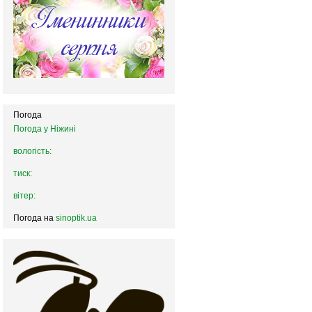
Погода
Погода у
Ніжині
вологість:
тиск:
вітер:
Погода на
sinoptik.ua