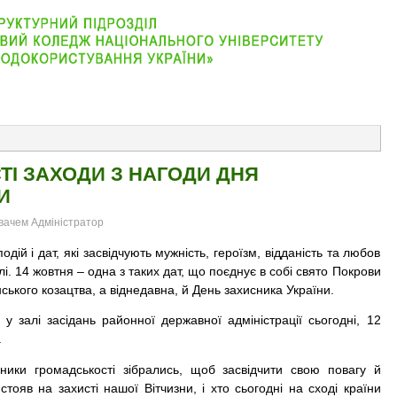
АБІТУРІЄНТУ
ВІДДІЛЕННЯ
СТУДЕНТУ
КОНТАКТ
ТІ ЗАХОДИ З НАГОДИ ДНЯ
И
увачем Адміністратор
одій і дат, які засвідчують мужність, героїзм, відданість та любов
лі. 14 жовтня – одна з таких дат, що поєднує в собі свято Покрови
ського козацтва, а віднедавна, й День захисника України.
у залі засідань районної державної адміністрації сьогодні, 12
.
ники громадськості зібрались, щоб засвідчити свою повагу й
стояв на захисті нашої Вітчизни, і хто сьогодні на сході країни