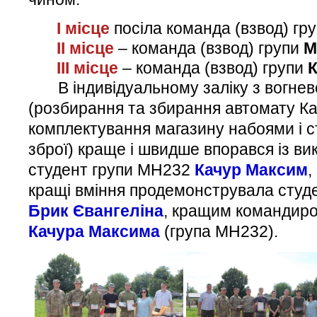
І місце
посіла команда (взвод) гр
ІІ місце
– команда (взвод) групи
М
ІІІ місце
– команда (взвод) групи
В індивідуальному заліку з вогнево
(розбирання та збирання автомату К
комплектування магазину набоями і с
зброї) краще і швидше впорався із в
студент групи МН232
Качур Максим
,
кращі вміння продемонструвала студ
Брик Євангеліна
, кращим командиро
Качура Максима
(група МН232).