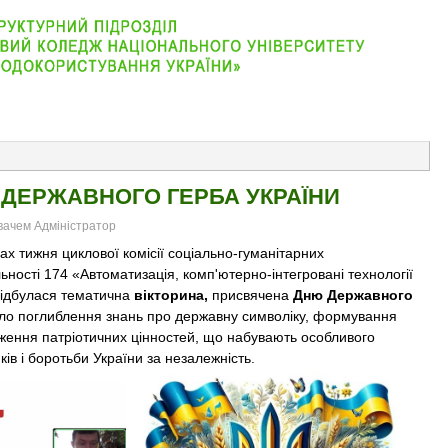
АБІТУРІЄНТУ
ВІДДІЛЕННЯ
СТУДЕНТУ
КОНТАКТ
 ДЕРЖАВНОГО ГЕРБА УКРАЇНИ
увачем Адміністратор
ах тижня циклової комісії соціально-гуманітарних
ьності 174 «Автоматизація, комп'ютерно-інтегровані технології
відбулася тематична
вікторина,
присвячена
Дню Державного
ло поглиблення знань про державну символіку, формування
дження патріотичних цінностей, що набувають особливого
ів і боротьби України за незалежність.