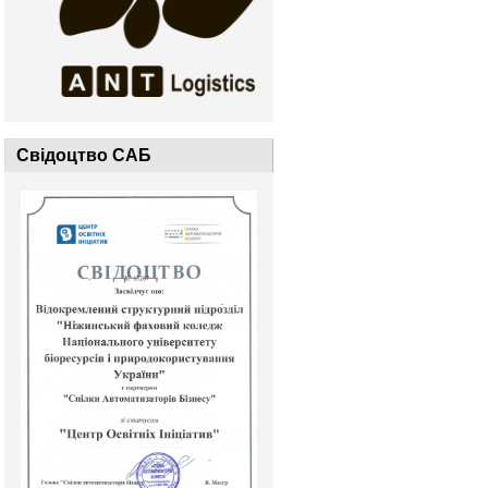
Свідоцтво САБ