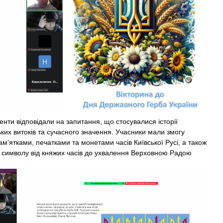
и відповідали на запитання, що стосувалися історії
ьких витоків та сучасного значення. Учасники мали змогу
м’ятками, печатками та монетами часів Київської Русі, а також
символу від княжих часів до ухвалення Верховною Радою