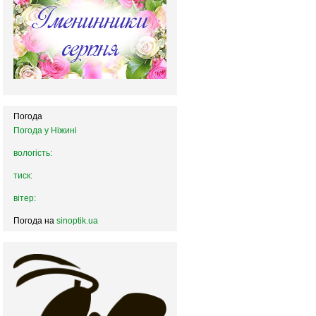
Погода
Погода у
Ніжині
вологість:
тиск:
вітер:
Погода на
sinoptik.ua