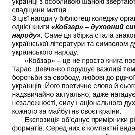
українці з особливою шаною звертают
спадщини митця.
З цієї нагоди у бібліотеці коледжу орг
однієї книги
«Кобзар»
–
духовний си
народу
».
Саме ця збірка стала знак
української літератури та символом д
українського народу.
«Кобзар» – це не просто книга поез
Тарас Шевченко порушує важливі теми
боротьби за свободу, любові до рідної 
українців. Його поетичне слово й сьог
надзвичайно актуально, адже нагадує 
незалежності, силу національного дух
кожного за майбутнє своєї країни.
Експозиція об’єднує примірники різ
форматів. Серед них є компактні вида