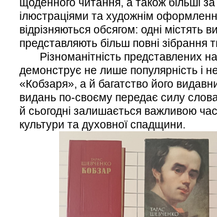
щоденного читання, а також більші з
ілюстраціями та художнім оформленн
відрізняються обсягом: одні містять виб
представляють більш повні зібрання т
Різноманітність представлених на 
демонструє не лише популярність і не
«Кобзаря», а й багатство його видавни
видань по-своєму передає силу слов
й сьогодні залишається важливою час
культури та духовної спадщини.