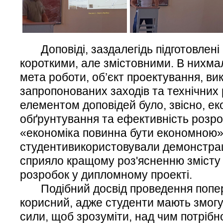
Доповіді, заздалегідь підготовлені 
короткими, але змістовними. В нихма
мета роботи, об’єкт проектування, ви
запропонованих заходів та технічних
елементом доповідей було, звісно, е
обґрунтування та ефективність розро
«економіка повинна бути економною».
студентивикористовували демонстрац
сприяло кращому роз'ясненню змісту
розробок у дипломному проекті.
Подібний досвід проведення попере
корисний, адже студенти мають змогу
сили, щоб зрозуміти, над чим потріб