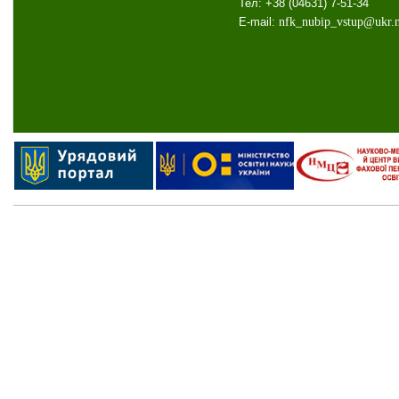
Тел: +38 (04631) 7-51-34
E-mail:
nfk
_
nubip
_
vstup
@
ukr
.