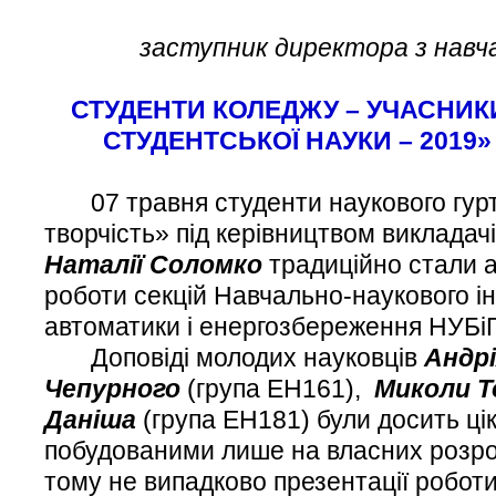
заступник директора з навч
СТУДЕНТИ КОЛЕДЖУ – УЧАСНИКИ
СТУДЕНТСЬКОЇ НАУКИ – 2019»
07 травня студенти наукового гурт
творчість» під керівництвом викладач
Наталії Соломко
традиційно стали 
роботи секцій Навчально-наукового ін
автоматики і енергозбереження НУБіП
Доповіді молодих науковців
Андр
Чепурного
(група ЕН161),
Миколи Т
Даніша
(група ЕН181) були досить ці
побудованими лише на власних розро
тому не випадково презентації роботи