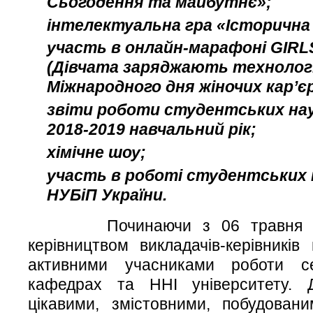
Сьогодення та майбутнє»;
інтелектуальна гра «Історична 
участь в онлайн-марафоні GIR
(Дівчата заряджають технології
Міжнародного дня жіночих кар’єр 
звіти роботи студентських нау
2018-2019 навчальний рік;
хімічне шоу;
участь в роботі студентських 
НУБіП України.
Починаючи з 06 травня студ
керівництвом викладачів-керівників
активними учасниками роботи се
кафедрах та ННІ університету. Д
цікавими, змістовними, побудова