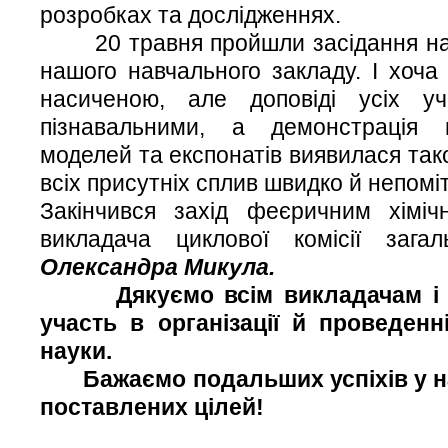
розробках та дослідженнях.
20 травня пройшли засідання наук
нашого навчального закладу. І хоча
насиченою, але доповіді усіх уч
пізнавальними, а демонстрація 
моделей та експонатів виявилася так
всіх присутніх сплив швидко й непом
Закінчився захід феєричним хімі
викладача циклової комісії загал
Олександра Микула.
Дякуємо всім викладачам і ст
участь в організації й проведенн
науки.
Бажаємо подальших успіхів у нав
поставлених цілей!