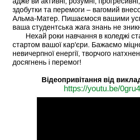
адже ви активні, розумні, прогресивні
здобутки та перемоги – вагомий внесо
Альма-Матер. Пишаємося вашими усп
ваша студентська жага знань не зник
Нехай роки навчання в коледжі ст
стартом вашої кар'єри. Бажаємо міцно
невичерпної енергії, творчого натхнен
досягнень і перемог!
Відеопривітання від викла
https://youtu.be/0gr