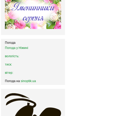
Погода
Погода у
Ніжині
вологість:
тиск:
вітер:
Погода на
sinoptik.ua