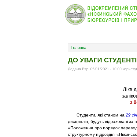
КОЛЕДЖ
НОВИНИ
ОСНОВНОЕ МЕНЮ
Головна
ДО УВАГИ СТУДЕНТІВ
Додано Втр, 05/01/2021 - 10:00 корист
Лікві
заліко
з 0
Студенти, які станом на
29 сі
дисциплін, будуть відраховані за 
«Положення про порядок переведе
структурному підрозділі «Ніжинсь