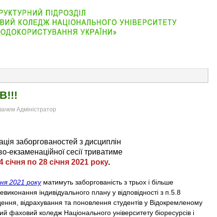
АБІТУРІЄНТУ
ВІДДІЛЕННЯ
СТУДЕНТУ
КОНТАКТ
!!!
увачем Адміністратор
дація заборгованостей з дисциплін
во-екзаменаційної сесії триватиме
4 січня по 28 січня 2021 року
.
чня 2021
року
матимуть заборгованість з трьох і більше
невиконання індивідуального плану у відповідності з п.5.8
ння, відрахування та поновлення студентів у Відокремленому
кий фаховий коледж Національного університету біоресурсів і