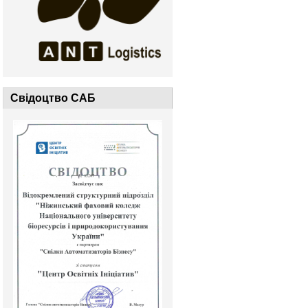
Свідоцтво САБ