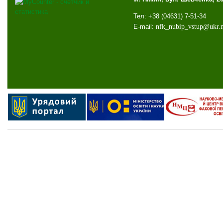
Тел: +38 (04631) 7-51-34
E-mail:
nfk
_
nubip
_
vstup
@
ukr
.