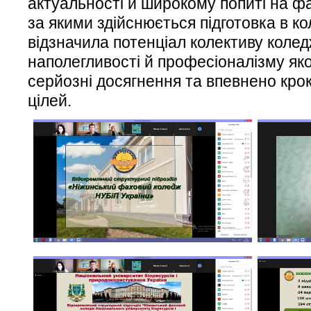
актуальності й широкому попиті на фа
за якими здійснюється підготовка в ко
відзначила потенціал колективу колед
наполегливості й професіоналізму як
серйозні досягнення та впевнено кро
цілей.