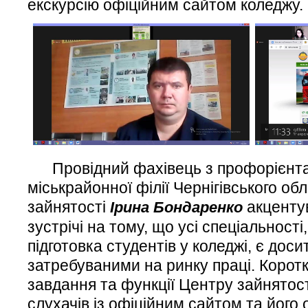
екскурсію офіційним сайтом коледжу.
Провідний фахівець з профорієнтац
міськрайонної філії Чернігівського об
зайнятості
акцентув
Ірина Бондаренко
зустрічі на тому, що усі спеціальност
підготовка студентів у коледжі, є дос
затребуваними на ринку праці. Коротк
завдання та функції Центру зайнятос
слухачів із офіційним сайтом та йог