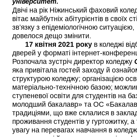
університет.
Двічі на рік Ніжинський фаховий кол
вітає майбутніх абітурієнтів в своїх ст
зв’язку з епідеміологічною ситуацією
довелося дещо змінити.
17 квітня 2021 року
в коледжі від
дверей у форматі інтернет-конференц
Розпочала зустріч директор коледжу
яка привітала гостей заходу й ознайо
структурою коледжу; організацією осв
матеріально-технічною базою; можлив
ступеневої освіти для студентів на б
молодший бакалавр» та ОС «Бакалав
традиціями, що вже склалися в заклад
проживання студентів у гуртожитку, а
увагу на перевагах навчання в коледж