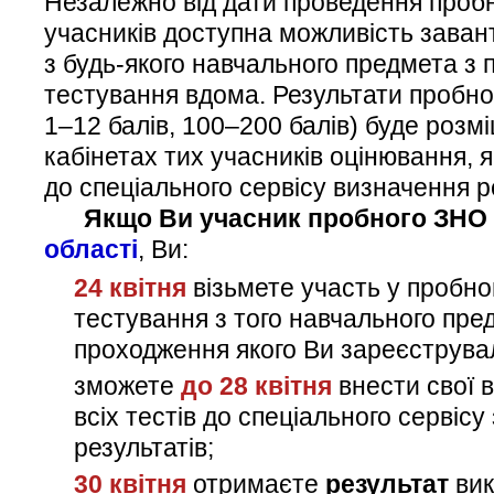
Незалежно від дати проведення проб
учасників доступна можливість заван
з будь-якого навчального предмета з 
тестування вдома. Результати пробн
1‒12 балів, 100‒200 балів) буде розм
кабінетах тих учасників оцінювання, як
до спеціального сервісу визначення р
Якщо Ви учасник пробного ЗНО
області
, Ви:
24 квітня
візьмете участь у пробн
тестування з того навчального пре
проходження якого Ви зареєструва
зможете
до 28 квітня
внести свої в
всіх тестів до спеціального сервісу
результатів;
30 квітня
отримаєте
результат
вик