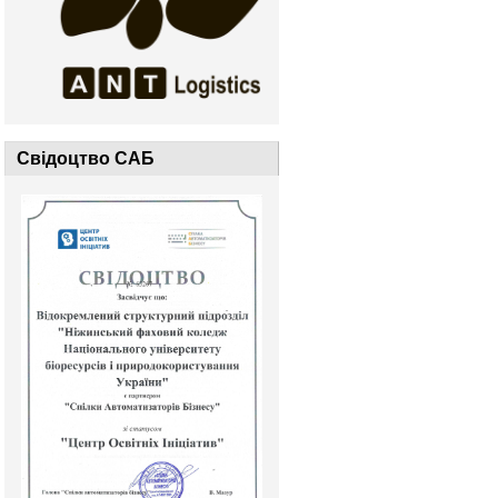
Свідоцтво САБ