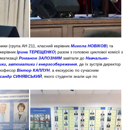
ки (група АН 211, класний керівник
Микола НОВІКОВ
) та
керівник
Ірина ТЕРЕЩЕНКО
) разом з головою циклової комісії з
оматизації
Романом ЗАЛОЗНИМ
завітали до
Навчально-
ки, автоматики і енергозбереження
, де їх зустрів директор
 професор
Віктор КАПЛУН
, а екскурсію по сучасним
сандр СИНЯВСЬКИЙ
, якого студенти знали ще по
.