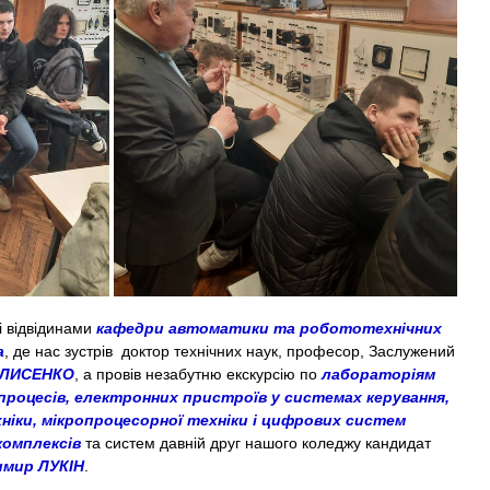
 відвідинами
кафедри автоматики та робототехнічних
а
, де нас зустрів доктор технічних наук, професор, Заслужений
ЛИСЕНКО
, а провів незабутню екскурсію по
лабораторіям
процесів, електронних пристроїв у системах керування,
ніки, мікропроцесорної техніки і цифрових систем
комплексів
та систем давній друг нашого коледжу кандидат
имир
ЛУКІН
.