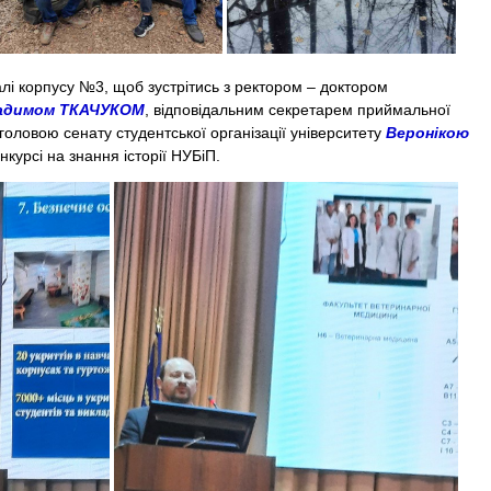
лі корпусу №3, щоб зустрітись з ректором – доктором
адимом ТКАЧУКОМ
, відповідальним секретарем приймальної
головою сенату студентської організації університету
Веронікою
онкурсі на знання історії НУБіП.