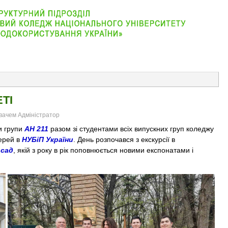
АБІТУРІЄНТУ
ВІДДІЛЕННЯ
СТУДЕНТУ
КОНТАКТ
ТІ
увачем Адміністратор
и групи
АН 211
разом зі студентами всіх випускних груп коледжу
верей в
НУБіП України
. День розпочався з екскурсії в
 сад
, якій з року в рік поповнюється новими експонатами і