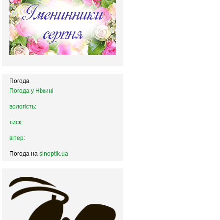
Погода
Погода у
Ніжині
вологість:
тиск:
вітер:
Погода на
sinoptik.ua