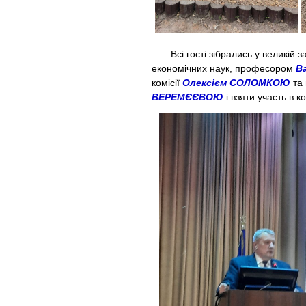
Всі гості зібрались у великій за
економічних наук, професором
В
комісії
Олексієм СОЛОМКОЮ
та 
ВЕРЕМЄЄВОЮ
і взяти участь в к