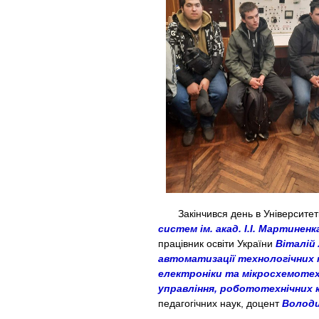
Закінчився день в Університеті
систем ім. акад. І.І. Мартиненк
працівник освіти України
Віталій
автоматизації технологічних 
електроніки та мікросхемотех
управління, робототехнічних 
педагогічних наук, доцент
Волод