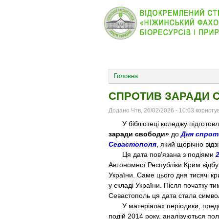
КОЛЕДЖ
НОВИНИ
ОСНОВНОЕ МЕНЮ
Головна
СПРОТИВ ЗАРАДИ 
Додано Чтв, 26/02/2026 - 10:03 корист
У бібліотеці коледжу підготовле
заради свободи»
до
Дня спрот
Севастополя
, який щорічно від
Ця дата пов’язана з подіями
Автономної Республіки Крим відбув
України. Саме цього дня тисячі 
у складі України. Після початку т
Севастополь ця дата стала символ
У матеріалах періодики, предст
подій 2014 року, аналізуються пол