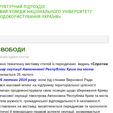
АБІТУРІЄНТУ
ВІДДІЛЕННЯ
СТУДЕНТУ
КОНТАКТ
СВОБОДИ
увачем Адміністратор
но тематичну виставку статей із періодичних видань
«Спротив
иву окупації Автономної Республіки Крим та міста
значається 26 лютого.
26 лютого 2014 року
, коли під стінами Верховної Ради
ся масовий мітинг на підтримку територіальної цілісності
кримчан продемонстрували свою позицію щодо збереження Криму
имчасової окупації півострова Автономна Республіка Крим та міста
ом мужності, громадянської відповідальності й незламності.
авлених на виставці, висвітлюються передумови та хронологія
ітичні й міжнародно-правові аспекти окупації, розкривається