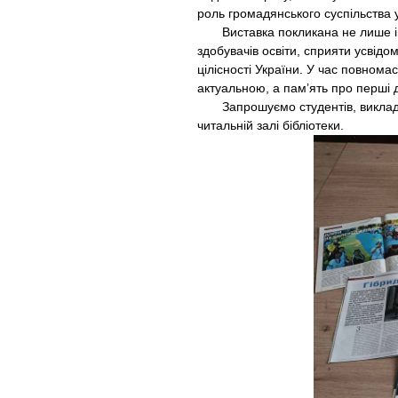
роль громадянського суспільства у
Виставка покликана не лише інф
здобувачів освіти, сприяти усвідо
цілісності України. У час повном
актуальною, а пам’ять про перші д
Запрошуємо студентів, викладачі
читальній залі бібліотеки.