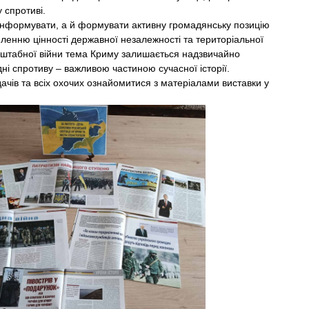
 спротиві.
ормувати, а й формувати активну громадянську позицію
мленню цінності державної незалежності та територіальної
асштабної війни тема Криму залишається надзвичайно
ні спротиву – важливою частиною сучасної історії.
в та всіх охочих ознайомитися з матеріалами виставки у