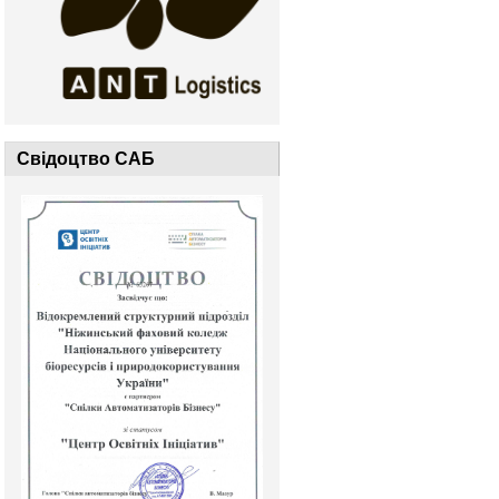
Свідоцтво САБ