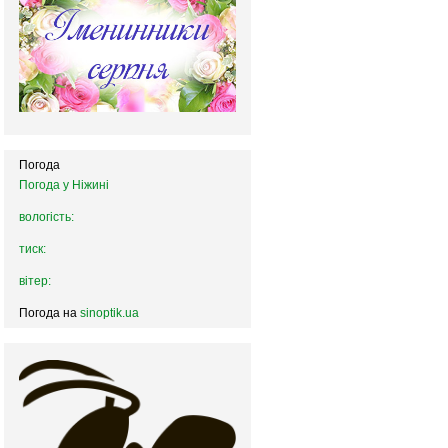
Погода
Погода у
Ніжині
вологість:
тиск:
вітер:
Погода на
sinoptik.ua