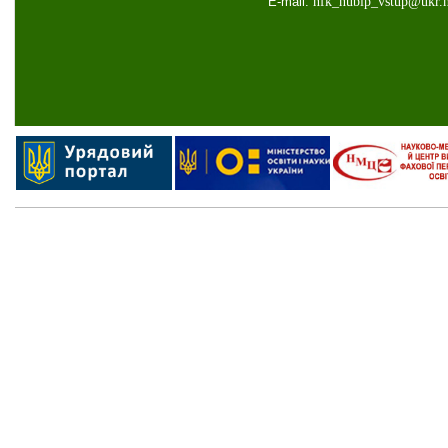
E-mail:
nfk
_
nubip
_
vstup
@
ukr
.