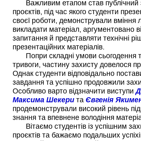
Важливим етапом став публічний з
проєктів, під час якого студенти през
своєї роботи, демонстрували вміння 
викладати матеріал, аргументовано в
запитання й представляти технічні р
презентаційних матеріалів.
Попри складні умови сьогодення та
тривоги, частину захисту довелося пр
Однак студенти відповідально постав
завдання та успішно продовжили захис
Особливо варто відзначити виступи
Д
Максима Шекери
та
Євгенія Якиме
продемонстрували високий рівень підг
знання та впевнене володіння матері
Вітаємо студентів із успішним зах
проєктів та бажаємо подальших успіхі