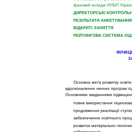
фаховий коледж НУБіП Україн
ДИРЕКТОРСЬКІ КОНТРОЛЬН
РЕЗУЛЬТАТИ АНКЕТУВАННЯ
ВІДКРИТІ ЗАНЯТТЯ
РЕЙТИНГОВА СИСТЕМА ОЦІ
ФУНКЦ
З
Основна мета розвитку освіти в 
вдосконалення чинних програм під
Основними завданнями підвищення 
повне використання ліцензова
продовження реалізації ступен
забезпечення освітнього про
розвиток матеріально-технічн
забезпечення;