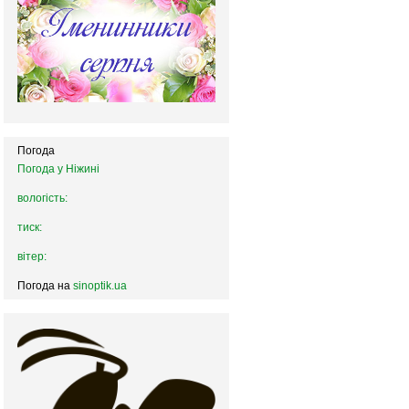
Погода
Погода у
Ніжині
вологість:
тиск:
вітер:
Погода на
sinoptik.ua