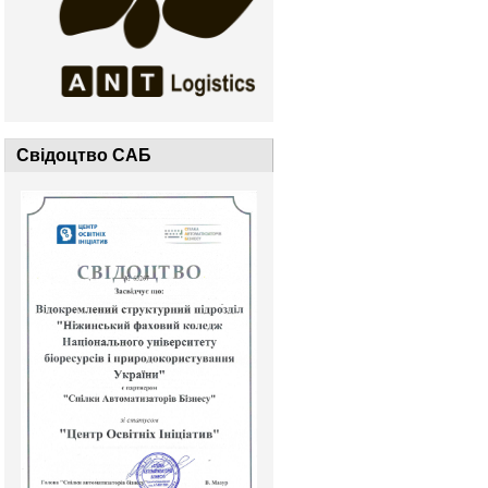
Свідоцтво САБ