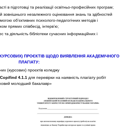
сті в підготовці та реалізації освітньо-професійних програм;
й зовнішнього незалежного оцінювання знань та здібностей
помогою об’єктивних психолого-педагогічних методів і
ом прямих співбесід, інтерв’ю;
с та діяльність бібліотеки сучасних інформаційних і
(КУРСОВИХ) ПРОЄКТІВ ЩОДО ВИЯВЛЕННЯ АКАДЕМІЧНОГО
ПЛАГІАТУ:
их (курсових) проєктів коледжу
Copifind 4.1.1
для перевірки на наявність плагіату робіт
аховий молодший бакалавр»