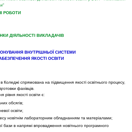
и"
І РОБОТИ
Н
КИ
ДІЯЛЬНОСТІ ВИКЛАДАЧІВ
ІОНУВАННЯ ВНУТРІШНЬОЇ СИСТЕМИ
АБЕЗПЕЧЕННЯ ЯКОСТІ ОСВІТИ
Коледжі спрямована на підвищення якості освітнього процесу,
готовки фахівців.
рівня якості освіти є:
них обсягів;
евої освіти;
цесу новітнім лабораторним обладнанням та матеріалами;
ої бази в напрямі впровадження новітнього програмного