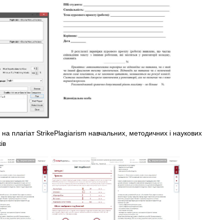
на плагіат StrikePlagiarism навчальних, методичних і наукових
ів