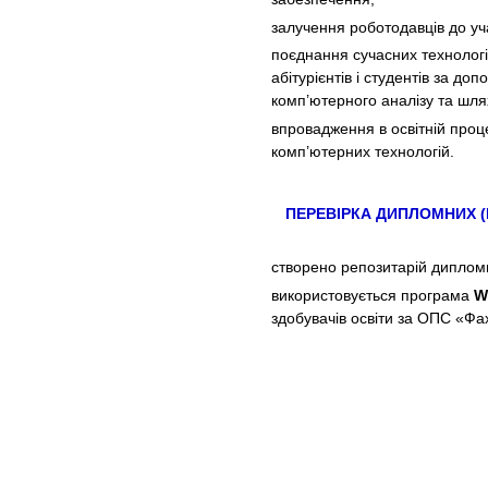
залучення роботодавців до уча
поєднання сучасних технологі
абітурієнтів і студентів за до
комп’ютерного аналізу та шлях
впровадження в освітній проце
комп’ютерних технологій.
ПЕРЕВІРКА ДИПЛОМНИХ 
створено репозитарій дипломн
використовується програма
W
здобувачів освіти за ОПС «Ф